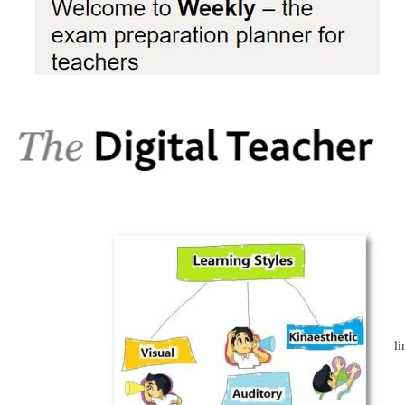
(
(
li